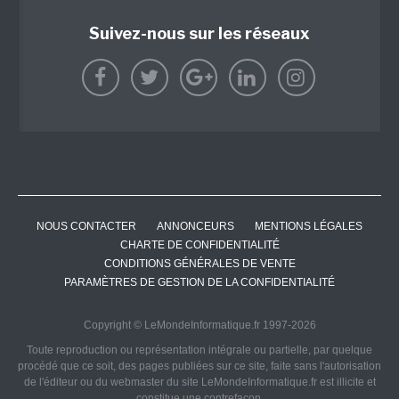
Suivez-nous sur les réseaux
NOUS CONTACTER
ANNONCEURS
MENTIONS LÉGALES
CHARTE DE CONFIDENTIALITÉ
CONDITIONS GÉNÉRALES DE VENTE
PARAMÈTRES DE GESTION DE LA CONFIDENTIALITÉ
Copyright © LeMondeInformatique.fr 1997-2026
Toute reproduction ou représentation intégrale ou partielle, par quelque
procédé que ce soit, des pages publiées sur ce site, faite sans l'autorisation
de l'éditeur ou du webmaster du site LeMondeInformatique.fr est illicite et
constitue une contrefaçon.