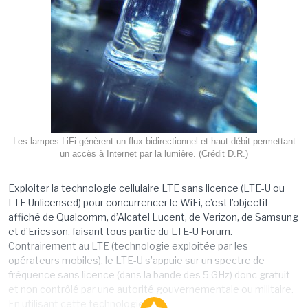
Les lampes LiFi génèrent un flux bidirectionnel et haut débit permettant
un accès à Internet par la lumière. (Crédit D.R.)
Exploiter la technologie cellulaire LTE sans licence (LTE-U ou
LTE Unlicensed) pour concurrencer le WiFi, c’est l’objectif
affiché de Qualcomm, d’Alcatel Lucent, de Verizon, de Samsung
et d’Ericsson, faisant tous partie du LTE-U Forum.
Contrairement au LTE (technologie exploitée par les
opérateurs mobiles), le LTE-U s’appuie sur un spectre de
fréquence sans licence (dans la bande des 5 GHz) donc gratuit
et non contrôlé par une autorité gouvernementale ou militaire.
En utilisant cette technologie, les...