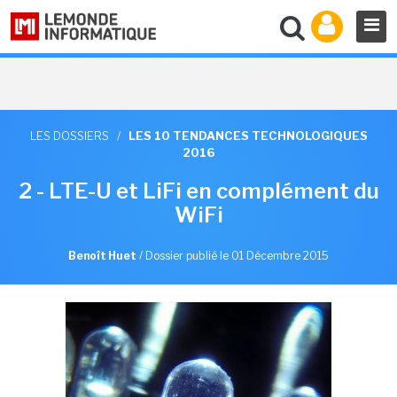
LES DOSSIERS
/
LES 10 TENDANCES TECHNOLOGIQUES
2016
2 - LTE-U et LiFi en complément du
WiFi
Benoît Huet
/
Dossier publié le 01 Décembre 2015