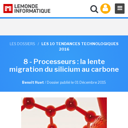
LES DOSSIERS
/
LES 10 TENDANCES TECHNOLOGIQUES
2016
8 - Processeurs : la lente
migration du silicium au carbone
Benoît Huet
/
Dossier publié le 01 Décembre 2015