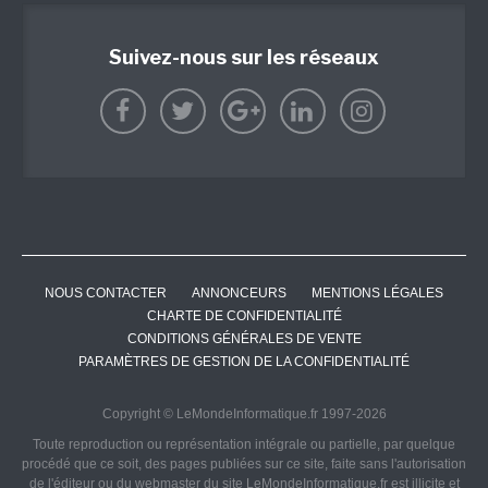
Suivez-nous sur les réseaux
NOUS CONTACTER
ANNONCEURS
MENTIONS LÉGALES
CHARTE DE CONFIDENTIALITÉ
CONDITIONS GÉNÉRALES DE VENTE
PARAMÈTRES DE GESTION DE LA CONFIDENTIALITÉ
Copyright © LeMondeInformatique.fr 1997-2026
Toute reproduction ou représentation intégrale ou partielle, par quelque
procédé que ce soit, des pages publiées sur ce site, faite sans l'autorisation
de l'éditeur ou du webmaster du site LeMondeInformatique.fr est illicite et