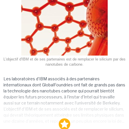
L'objectif d'IBM et de ses partenaires est de remplacer le silicium par des
nanotubes de carbone.
Les laboratoires d’IBM associés à des partenaires
internationaux dont GlobalFoundries ont fait de grands pas dans
la technologie des nanotubes carbone qui pourrait bientôt
équiper les futurs processeurs, à l’instar d’Intel qui travaille
aussi sur ce terrain notamment avec l’université de Berkeley.
L’objectif d’IBM et de ses associés est de remplacer le silicium,
qui devrait théoriquement atteindre ses limites physiques dans
une dizaine d’années, et repousser un peu plus encore la loi de...