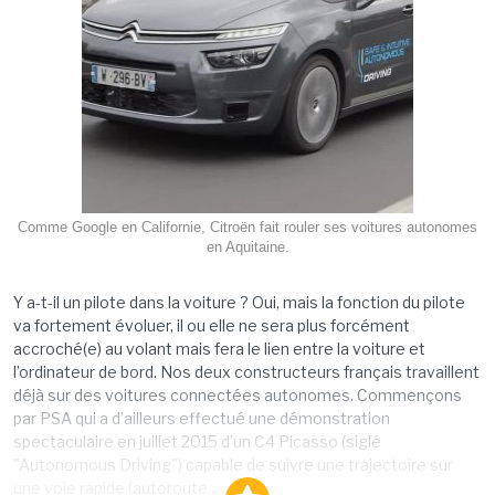
Comme Google en Californie, Citroën fait rouler ses voitures autonomes
en Aquitaine.
Y a-t-il un pilote dans la voiture ? Oui, mais la fonction du pilote
va fortement évoluer, il ou elle ne sera plus forcément
accroché(e) au volant mais fera le lien entre la voiture et
l’ordinateur de bord. Nos deux constructeurs français travaillent
déjà sur des voitures connectées autonomes. Commençons
par PSA qui a d’ailleurs effectué une démonstration
spectaculaire en juillet 2015 d’un C4 Picasso (siglé
"Autonomous Driving") capable de suivre une trajectoire sur
une voie rapide (autoroute...