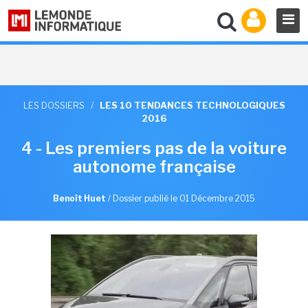
LES DOSSIERS
/
LES 10 TENDANCES TECHNOLOGIQUES
2016
4 - Les premiers pas de la voiture
autonome française
Benoît Huet
/
Dossier publié le 01 Décembre 2015