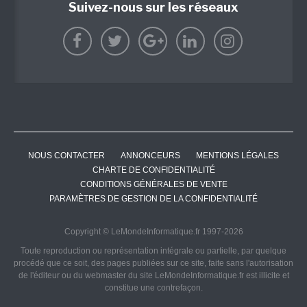
Suivez-nous sur les réseaux
NOUS CONTACTER
ANNONCEURS
MENTIONS LÉGALES
CHARTE DE CONFIDENTIALITÉ
CONDITIONS GÉNÉRALES DE VENTE
PARAMÈTRES DE GESTION DE LA CONFIDENTIALITÉ
Copyright © LeMondeInformatique.fr 1997-2026
Toute reproduction ou représentation intégrale ou partielle, par quelque
procédé que ce soit, des pages publiées sur ce site, faite sans l'autorisation
de l'éditeur ou du webmaster du site LeMondeInformatique.fr est illicite et
constitue une contrefaçon.