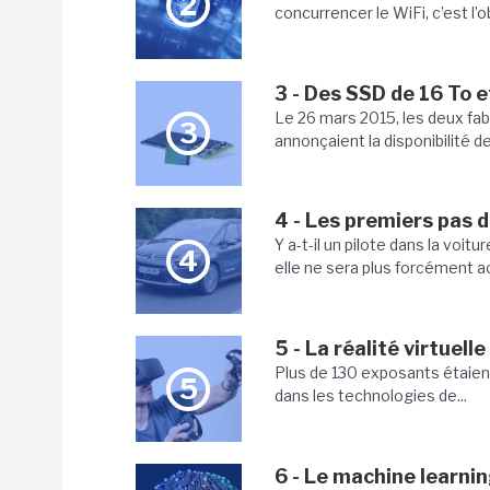
2
concurrencer le WiFi, c’est l’o
3 - Des SSD de 16 To e
Le 26 mars 2015, les deux fa
3
annonçaient la disponibilité de
4 - Les premiers pas 
Y a-t-il un pilote dans la voitu
4
elle ne sera plus forcément ac
5 - La réalité virtuell
Plus de 130 exposants étaient 
5
dans les technologies de...
6 - Le machine learni