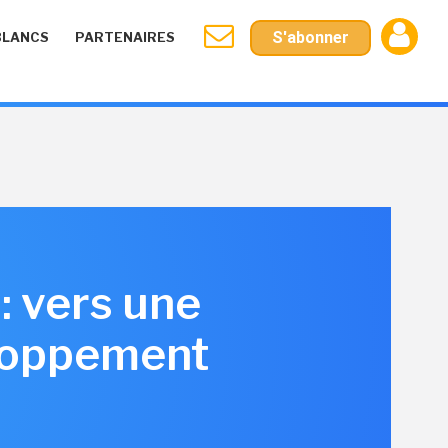
S'abonner
BLANCS
PARTENAIRES
: vers une
eloppement