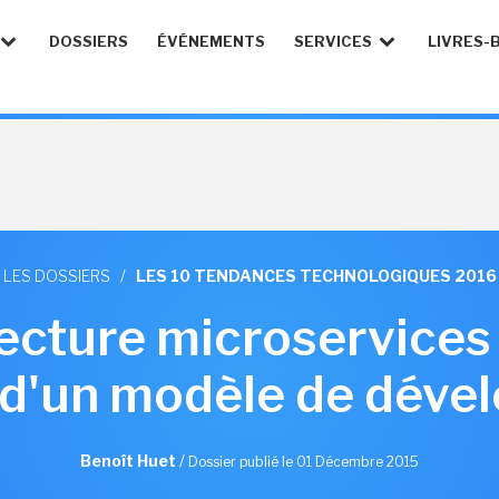
DOSSIERS
ÉVÉNEMENTS
SERVICES
LIVRES-
LES DOSSIERS
/
LES 10 TENDANCES TECHNOLOGIQUES 2016
tecture microservices 
 d'un modèle de dév
Benoît Huet
/
Dossier publié le 01 Décembre 2015