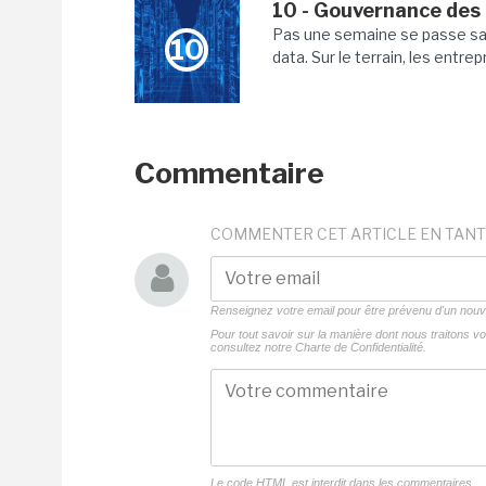
10 - Gouvernance des b
Pas une semaine se passe sa
10
data. Sur le terrain, les entre
Commentaire
COMMENTER CET ARTICLE EN TANT
Renseignez votre email pour être prévenu d'un no
Pour tout savoir sur la manière dont nous traitons 
consultez notre
Charte de Confidentialité.
Le code HTML est interdit dans les commentaires