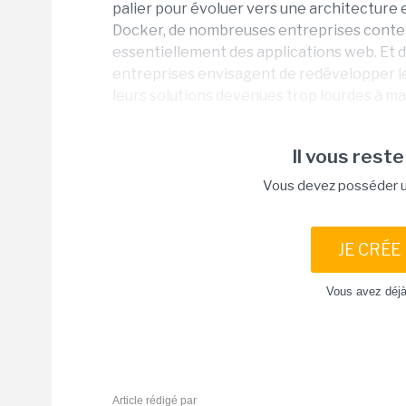
palier pour évoluer vers une architecture en 
Docker, de nombreuses entreprises conten
essentiellement des applications web. Et
entreprises envisagent de redévelopper le
leurs solutions devenues trop lourdes à maint
Il vous reste
Vous devez posséder un
JE CRÉE
Vous avez déj
Article rédigé par