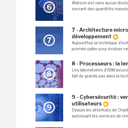
Watson est sans aucun doute l
6
servant des quantités massive
7 - Architecture micro
développement
7
Aujourd’hui, la technique d’is
premier palier pour évoluer ve
8 - Processeurs : la l
Les laboratoires d’IBM associ
8
fait de grands pas dans la te
9 - Cybersécurité : v
utilisateurs
9
Depuis les attentats de Charli
autorisant les services de re