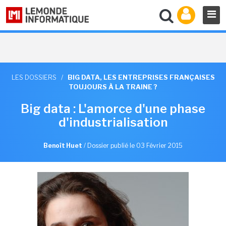
LES DOSSIERS
/
BIG DATA, LES ENTREPRISES FRANÇAISES
TOUJOURS À LA TRAINE ?
Big data : L'amorce d'une phase
d'industrialisation
Benoît Huet
/
Dossier publié le 03 Février 2015