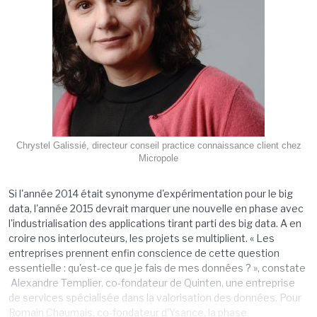
Chrystel Galissié, directeur conseil practice connaissance client chez
Micropole
Si l'année 2014 était synonyme d'expérimentation pour le big
data, l'année 2015 devrait marquer une nouvelle en phase avec
l'industrialisation des applications tirant parti des big data. A en
croire nos interlocuteurs, les projets se multiplient. « Les
entreprises prennent enfin conscience de cette question
essentielle : qu'est-ce que je fais de mes données ? », constate
Alexandre Templier, co-fondateur de Quinten, une entreprise
de services spécialisée dans la valorisation des données. Pour
Romain Chaumais, co-fondateur d'Ysance, la phase