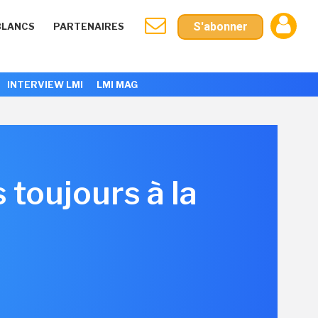
S'abonner
BLANCS
PARTENAIRES
INTERVIEW LMI
LMI MAG
 toujours à la