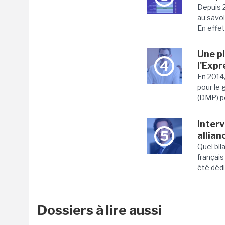
Depuis 2
au savoi
En effet,
Une p
4
l'Exp
En 2014,
pour le
(DMP) po
Inter
5
allia
Quel bil
françai
été dédi
Dossiers à lire aussi