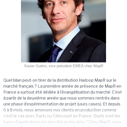
Xavier Guérin, vice président EMEA chez MapR
Quel bilan peut-on tirer de la distribution Hadoop MapR sur le
marché français ? La première année de présence de MapR en
France a surtout été dédiée à l'évangélisation du marché. C'est
à partir de la deuxième année que nous sommes rentrés dans
une phase d'expérimentation de projet (uses cases). Et depuis
6 à 8 mois, nous amenons nos clients en production comme
c'est le cas avec Darty ou Cdiscount en France. Quels sont les
types d'applications les plus liés au big data ? Chez MapR, nous