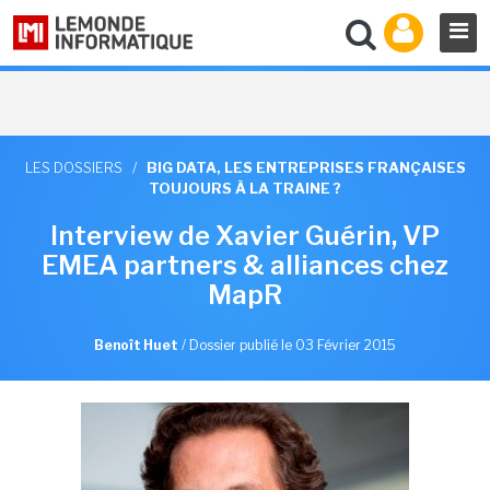
LES DOSSIERS
/
BIG DATA, LES ENTREPRISES FRANÇAISES
TOUJOURS À LA TRAINE ?
Interview de Xavier Guérin, VP
EMEA partners & alliances chez
MapR
Benoît Huet
/
Dossier publié le 03 Février 2015