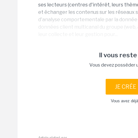
ses lecteurs (centres d'intérêt, leurs thèm
et échanger les contenus sur les réseaux so
d'analyse comportementale par la donnée d
données client multicanal du groupe (web, 
leur collecte et leur gestion pour...
Il vous reste
Vous devez posséder un
JE CRÉE
Vous avez déj