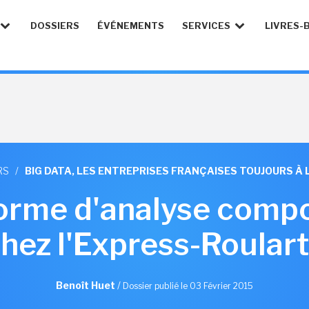
DOSSIERS
ÉVÉNEMENTS
SERVICES
LIVRES-
RS
/
BIG DATA, LES ENTREPRISES FRANÇAISES TOUJOURS À L
forme d'analyse comp
hez l'Express-Roular
Benoît Huet
/
Dossier publié le 03 Février 2015