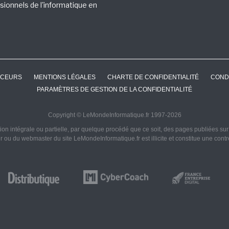
sionnels de l'informatique en
CEURS
MENTIONS LÉGALES
CHARTE DE CONFIDENTIALITÉ
COND
PARAMÈTRES DE GESTION DE LA CONFIDENTIALITÉ
Copyright © LeMondeInformatique.fr 1997-2026
on intégrale ou partielle, par quelque procédé que ce soit, des pages publiées sur ce
ur ou du webmaster du site LeMondeInformatique.fr est illicite et constitue une cont