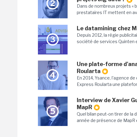
2
Dans de nombreux projets « b
prestataires IT mettent en ava
Le datamining chez M6
Depuis 2012, la régie publicita
3
société de services Quinten en
Une plate-forme d'an
Roularta
4
En 2014, Ysance, l'agence de 
Express Roularta une platef
Interview de Xavier G
MapR
5
Quel bilan peut-on tirer de la
année de présence de MapR en 