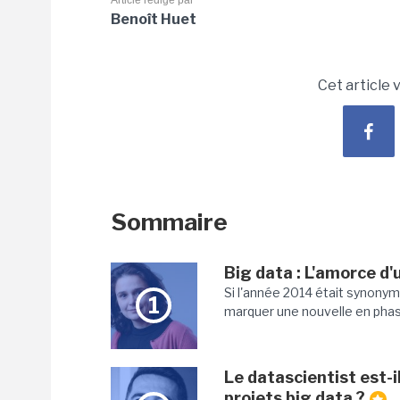
Article rédigé par
Benoît Huet
Cet article 
Sommaire
Big data : L'amorce d'
Si l'année 2014 était synonym
1
marquer une nouvelle en phase 
Le datascientist est-i
projets big data ?