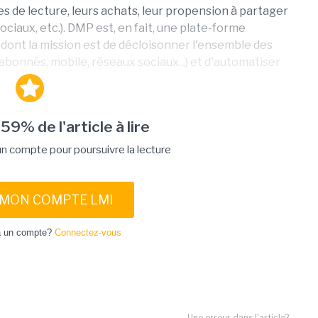
es de lecture, leurs achats, leur propension à partager
ciaux, etc.). DMP est, en fait, une plate-forme
ont la mission est de décloisonner l'ensemble des
abonnés, mobile, réseaux sociaux...) et d'automatiser
 59% de l'article à lire
 compte pour poursuivre la lecture
 MON COMPTE LMI
à un compte?
Connectez-vous
Une erreur dans l'article?