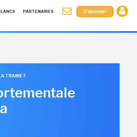
S'abonner
BLANCS
PARTENAIRES
A TRAINE ?
ortementale
ta