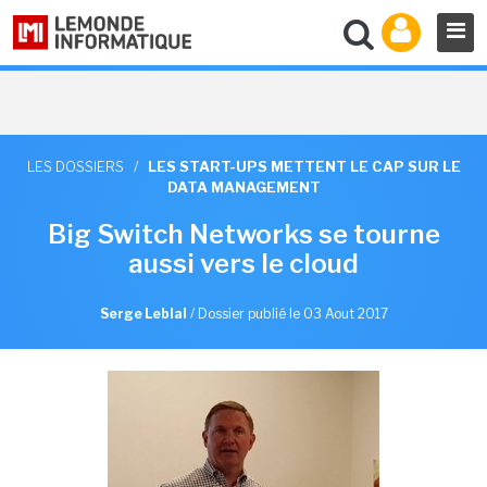
LES DOSSIERS
/
LES START-UPS METTENT LE CAP SUR LE
DATA MANAGEMENT
Big Switch Networks se tourne
aussi vers le cloud
Serge Leblal
/
Dossier publié le 03 Aout 2017