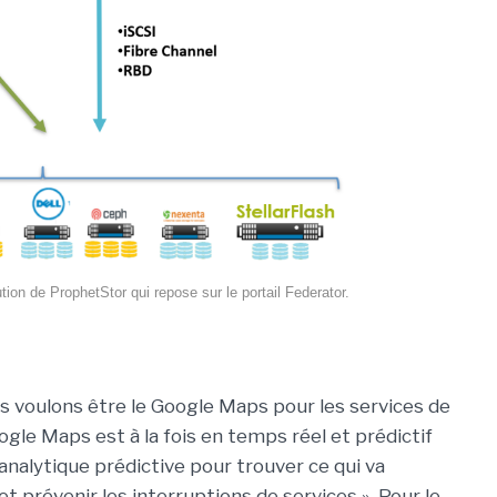
on de ProphetStor qui repose sur le portail Federator.
us voulons être le Google Maps pour les services de
gle Maps est à la fois en temps réel et prédictif
er l'analytique prédictive pour trouver ce qui va
 prévenir les interruptions de services ». Pour le