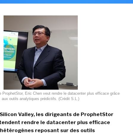
 ProphetStor, Eric Chen veut rendre le datacenter plus efficace grâce
aux outils analytiques prédictifs. (Crédit S.L.)
Silicon Valley, les dirigeants de ProphetStor
entendent rendre le datacenter plus efficace
hétérogènes reposant sur des outils