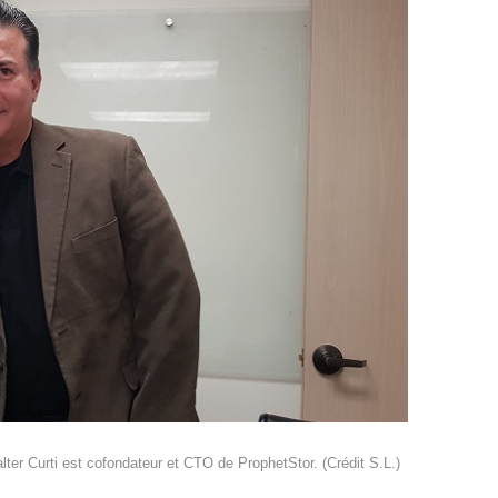
ter Curti est cofondateur et CTO de ProphetStor. (Crédit S.L.)