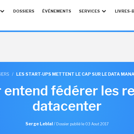
DOSSIERS
ÉVÉNEMENTS
SERVICES
LIVRES-
IERS
/
LES START-UPS METTENT LE CAP SUR LE DATA MA
 entend fédérer les r
datacenter
Serge Leblal
/
Dossier publié le 03 Aout 2017