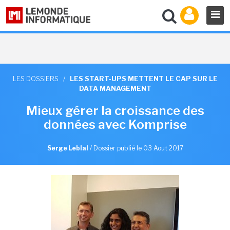
LES DOSSIERS
/
LES START-UPS METTENT LE CAP SUR LE
DATA MANAGEMENT
Mieux gérer la croissance des
données avec Komprise
Serge Leblal
/
Dossier publié le 03 Aout 2017