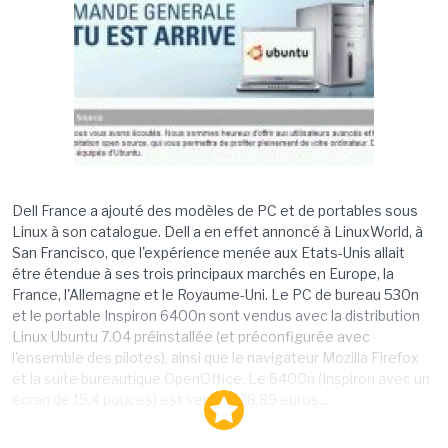
Dell France a ajouté des modèles de PC et de portables sous
Linux à son catalogue. Dell a en effet annoncé à LinuxWorld, à
San Francisco, que l'expérience menée aux Etats-Unis allait
être étendue à ses trois principaux marchés en Europe, la
France, l'Allemagne et le Royaume-Uni. Le PC de bureau 530n
et le portable Inspiron 6400n sont vendus avec la distribution
Linux Ubuntu 7.04 préinstallée (et préconfigurée avec
l'ensemble des pilotes), ainsi que le navigateur Mozilla Firefox
et la suite bureautique OpenOffice. Le 6400n (Inspiron avec un
écran de 15,4 pouces) est vendu 528,89 euros...