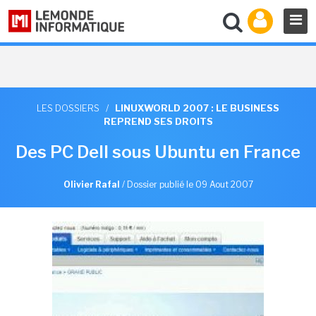
LES DOSSIERS
/
LINUXWORLD 2007 : LE BUSINESS
REPREND SES DROITS
Des PC Dell sous Ubuntu en France
Olivier Rafal
/
Dossier publié le 09 Aout 2007