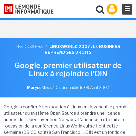
LES DOSSIERS
/
LINUXWORLD 2007 : LE BUSINESS
REPREND SES DROITS
Google, premier utilisateur de
Linux à rejoindre l'OIN
Maryse Gros
/
Dossier publié le 09 Aout 2007
Google a confirmé son soutien à Linux en devenant le premier
utilisateur du système Open Source à prendre une licence
auprès de l'Open Invention Network. L'annonce a été faite à
l'occasion de la conférence LinuxWorld qui se tient cette
semaine (06-09 août) à San Francisco. L'OIN est un fonds de