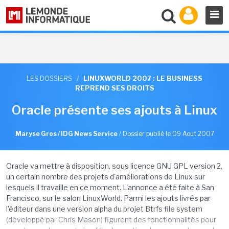
LES DOSSIERS
/
LINUXWORLD 2007 : LE BUSINESS
REPREND SES DROITS
Oracle présente ses ajouts à Linux
Maryse Gros / IDG News Service
/
Dossier publié le 09 Aout 2007
Oracle va mettre à disposition, sous licence GNU GPL version 2,
un certain nombre des projets d'améliorations de Linux sur
lesquels il travaille en ce moment. L'annonce a été faite à San
Francisco, sur le salon LinuxWorld. Parmi les ajouts livrés par
l'éditeur dans une version alpha du projet Btrfs file system
(développé par Chris Mason) figurent des fonctionnalités pour