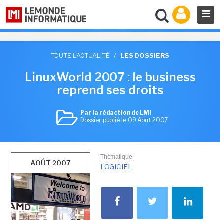
TOUTE L'ACTUALITÉ
/
LES DOSSIERS
LinuxWorld 2007 : le business
reprend ses droits
Par la rédaction de LMI
Dossier publié le 09 Aout 2007
Thématique
AOÛT 2007
LOGICIEL