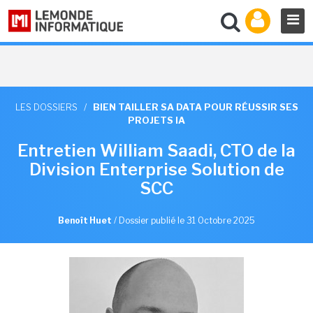
LES DOSSIERS
/
BIEN TAILLER SA DATA POUR RÉUSSIR SES
PROJETS IA
Entretien William Saadi, CTO de la
Division Enterprise Solution de
SCC
Benoît Huet
/
Dossier publié le 31 Octobre 2025