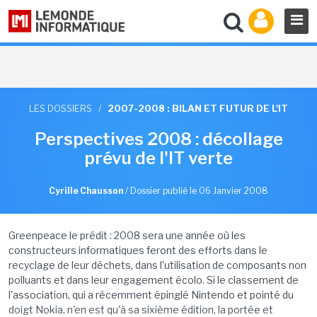
LES DOSSIERS
/
2007-2008 : BILAN ET FUTUR DE L'IT
Perspectives 2008 : décollage
prévu de l'IT verte
Cyrille Chausson
/
Dossier publié le 06 Janvier 2008
Greenpeace le prédit : 2008 sera une année où les
constructeurs informatiques feront des efforts dans le
recyclage de leur déchets, dans l'utilisation de composants non
polluants et dans leur engagement écolo. Si le classement de
l'association, qui a récemment épinglé Nintendo et pointé du
doigt Nokia, n'en est qu'à sa sixième édition, la portée et