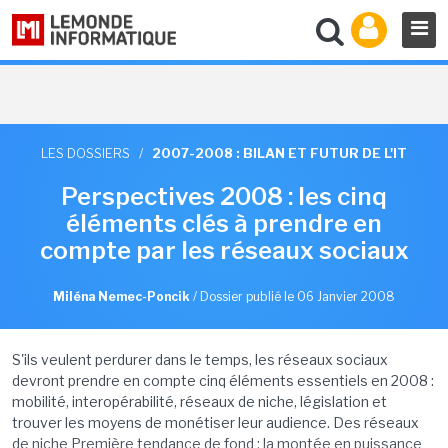
LES DOSSIERS
/
2007-2008 : BILAN ET FUTUR DE L'IT
Perspectives 2008 : les cinq
éléments clés à prendre en
compte par les réseaux sociaux
Miléna Nemec-Poncik
/
Dossier publié le 06 Janvier 2008
S'ils veulent perdurer dans le temps, les réseaux sociaux
devront prendre en compte cinq éléments essentiels en 2008 :
mobilité, interopérabilité, réseaux de niche, législation et
trouver les moyens de monétiser leur audience. Des réseaux
de niche Première tendance de fond : la montée en puissance