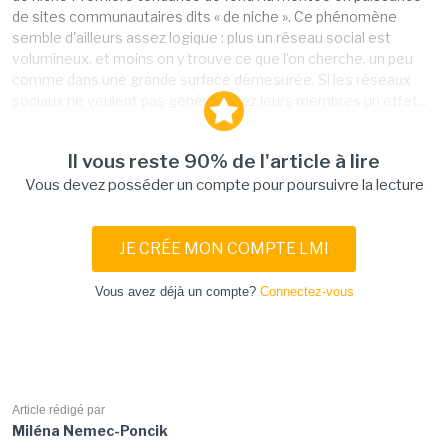
de sites communautaires dits « de niche ». Ce phénomène
semble d'ailleurs assez logique : plus un réseau social est
volumineux, et moins on y trouve ce que l'on cherche, un peu
comme dans une grande surface démesurée. Si les réseaux
sociaux ne veulent pas générer chez leurs membres un effet...
Il vous reste 90% de l'article à lire
Vous devez posséder un compte pour poursuivre la lecture
JE CRÉE MON COMPTE LMI
Vous avez déjà un compte?
Connectez-vous
Article rédigé par
Miléna Nemec-Poncik