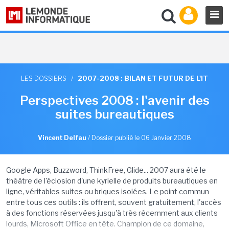
LES DOSSIERS
/
2007-2008 : BILAN ET FUTUR DE L'IT
Perspectives 2008 : l'avenir des
suites bureautiques
Vincent Delfau
/
Dossier publié le 06 Janvier 2008
Google Apps, Buzzword, ThinkFree, Glide... 2007 aura été le
théâtre de l'éclosion d'une kyrielle de produits bureautiques en
ligne, véritables suites ou briques isolées. Le point commun
entre tous ces outils : ils offrent, souvent gratuitement, l'accès
à des fonctions réservées jusqu'à très récemment aux clients
lourds, Microsoft Office en tête. Champion de ce domaine,