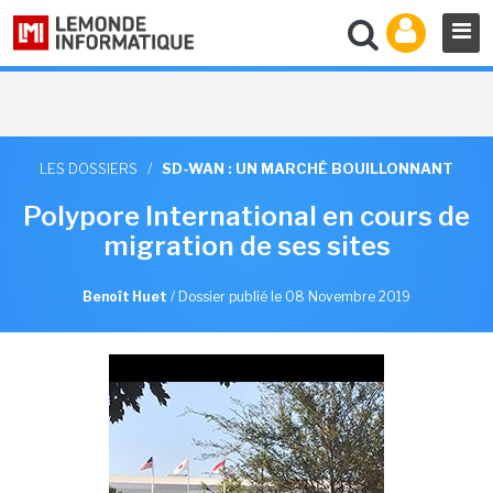
LES DOSSIERS
/
SD-WAN : UN MARCHÉ BOUILLONNANT
Polypore International en cours de
migration de ses sites
Benoît Huet
/
Dossier publié le 08 Novembre 2019