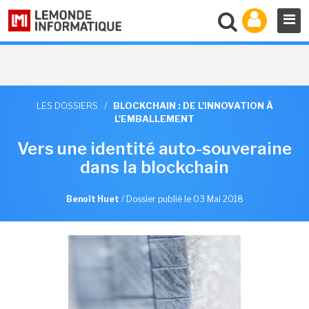
LES DOSSIERS
/
BLOCKCHAIN : DE L'INNOVATION À
L'EMBALLEMENT
Vers une identité auto-souveraine
dans la blockchain
Benoît Huet
/
Dossier publié le 03 Mai 2018