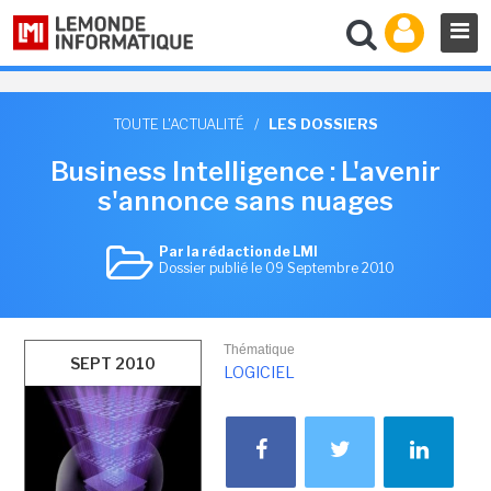
TOUTE L'ACTUALITÉ
/
LES DOSSIERS
Business Intelligence : L'avenir
s'annonce sans nuages
Par la rédaction de LMI
Dossier publié le 09 Septembre 2010
Thématique
SEPT 2010
LOGICIEL