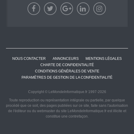
NOUS CONTACTER
ANNONCEURS
MENTIONS LÉGALES
CHARTE DE CONFIDENTIALITÉ
CONDITIONS GÉNÉRALES DE VENTE
PARAMÈTRES DE GESTION DE LA CONFIDENTIALITÉ
Copyright © LeMondeInformatique.fr 1997-2026
Toute reproduction ou représentation intégrale ou partielle, par quelque
procédé que ce soit, des pages publiées sur ce site, faite sans l'autorisation
de l'éditeur ou du webmaster du site LeMondeInformatique.fr est illicite et
constitue une contrefaçon.