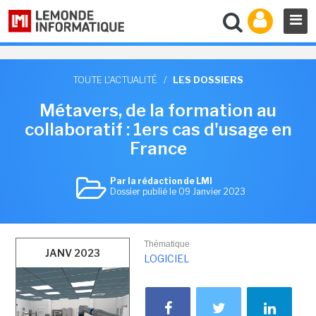
TOUTE L'ACTUALITÉ
/
LES DOSSIERS
Métavers, de la formation au
collaboratif : 1ers cas d'usage en
France
Par la rédaction de LMI
Dossier publié le 09 Janvier 2023
Thématique
JANV 2023
LOGICIEL