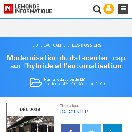
TOUTE L'ACTUALITÉ
/
LES DOSSIERS
Modernisation du datacenter : cap
sur l'hybride et l'automatisation
Par la rédaction de LMI
Dossier publié le 10 Décembre 2019
Thématique
DÉC 2019
DATACENTER