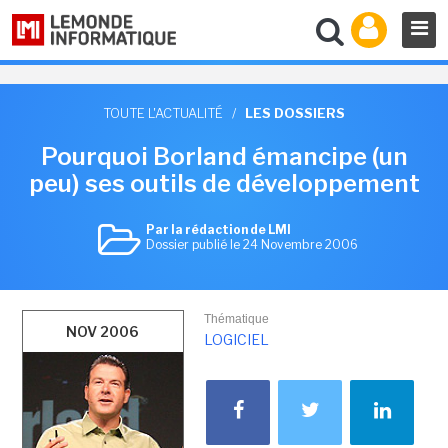
TOUTE L'ACTUALITÉ
/
LES DOSSIERS
Pourquoi Borland émancipe (un
peu) ses outils de développement
Par la rédaction de LMI
Dossier publié le 24 Novembre 2006
Thématique
NOV 2006
LOGICIEL