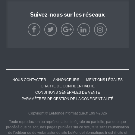
Suivez-nous sur les réseaux
NOUS CONTACTER
ANNONCEURS
MENTIONS LÉGALES
CHARTE DE CONFIDENTIALITÉ
CONDITIONS GÉNÉRALES DE VENTE
PARAMÈTRES DE GESTION DE LA CONFIDENTIALITÉ
Copyright © LeMondeInformatique.fr 1997-2026
Toute reproduction ou représentation intégrale ou partielle, par quelque
procédé que ce soit, des pages publiées sur ce site, faite sans l'autorisation
de l'éditeur ou du webmaster du site LeMondeInformatique.fr est illicite et