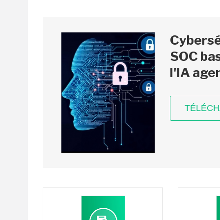
Cyberséc
SOC bas
l'IA age
TÉLÉC