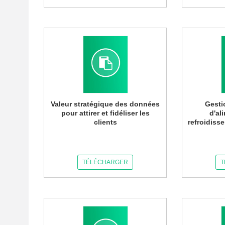
Valeur stratégique des données
Gesti
pour attirer et fidéliser les
d'al
clients
refroidiss
TÉLÉCHARGER
T