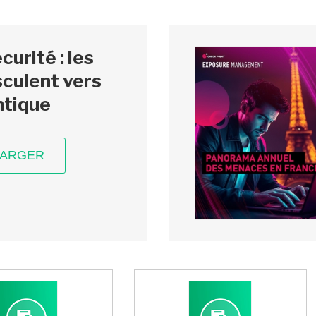
urité : les
culent vers
ntique
HARGER