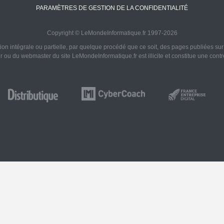
PARAMÈTRES DE GESTION DE LA CONFIDENTIALITÉ
Copyright © LeMondeInformatique.fr 1997-2026
on intégrale ou partielle, par quelque procédé que ce soit, des pages publiées sur ce
ur ou du webmaster du site LeMondeInformatique.fr est illicite et constitue une cont