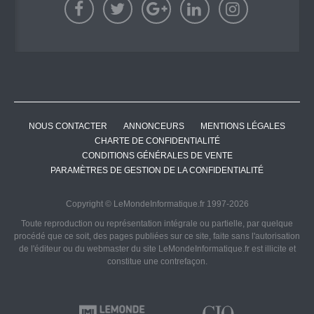
NOUS CONTACTER
ANNONCEURS
MENTIONS LÉGALES
CHARTE DE CONFIDENTIALITÉ
CONDITIONS GÉNÉRALES DE VENTE
PARAMÈTRES DE GESTION DE LA CONFIDENTIALITÉ
Copyright © LeMondeInformatique.fr 1997-2026
Toute reproduction ou représentation intégrale ou partielle, par quelque
procédé que ce soit, des pages publiées sur ce site, faite sans l'autorisation
de l'éditeur ou du webmaster du site LeMondeInformatique.fr est illicite et
constitue une contrefaçon.