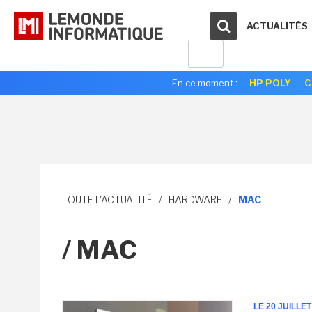
ACTUALITÉS
En ce moment :
HP POLY
C
TOUTE L'ACTUALITÉ
/
HARDWARE
/
MAC
/ MAC
LE 20 JUILLET