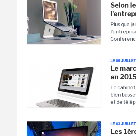
Selon l
l'entrep
Plus que j
l'entrepris
Conférence 
LE 09 JUILLET
Le marc
en 201
Le cabinet 
bien basses
et de télé
LE 03 JUILLET
Les 1èr