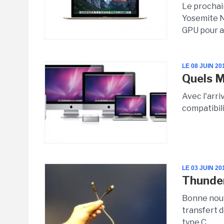
Le prochai
Yosemite Na
GPU pour a
LE 08 JUIN 20
Quels M
Avec l'arri
compatibil
LE 03 JUIN 20
Thunder
Bonne nouve
transfert 
type C.