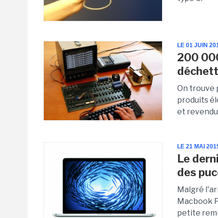
LE 01 JUIN 20
200 000
déchett
On trouve 
produits é
et revendu
LE 21 MAI 201
Le dern
des puc
Malgré l'ar
Macbook Pr
petite remi