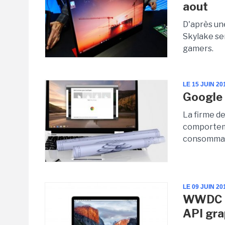
aout
D'après un
Skylake se
gamers.
LE 15 JUIN 20
Google 
La firme d
comporteme
consommati
LE 09 JUIN 20
WWDC 20
API gra