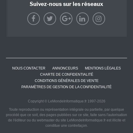
Suivez-nous sur les réseaux
NOUS CONTACTER
ANNONCEURS
MENTIONS LÉGALES
CHARTE DE CONFIDENTIALITÉ
CONDITIONS GÉNÉRALES DE VENTE
PARAMÈTRES DE GESTION DE LA CONFIDENTIALITÉ
Copyright © LeMondeInformatique.fr 1997-2026
Toute reproduction ou représentation intégrale ou partielle, par quelque
procédé que ce soit, des pages publiées sur ce site, faite sans l'autorisation
de l'éditeur ou du webmaster du site LeMondeInformatique.fr est illicite et
constitue une contrefaçon.