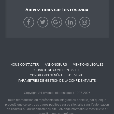
Suivez-nous sur les réseaux
NOUS CONTACTER
ANNONCEURS
MENTIONS LÉGALES
CHARTE DE CONFIDENTIALITÉ
CONDITIONS GÉNÉRALES DE VENTE
PARAMÈTRES DE GESTION DE LA CONFIDENTIALITÉ
Copyright © LeMondeInformatique.fr 1997-2026
Toute reproduction ou représentation intégrale ou partielle, par quelque
procédé que ce soit, des pages publiées sur ce site, faite sans l'autorisation
de l'éditeur ou du webmaster du site LeMondeInformatique.fr est illicite et
constitue une contrefaçon.