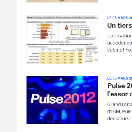
LE 06 MARS 2
Un tier
L'utilisati
accéder au
cabinet Fo
LE 06 MARS 2
Pulse 2
l'essor 
Grand rende
d'IBM, Pul
décideurs IT