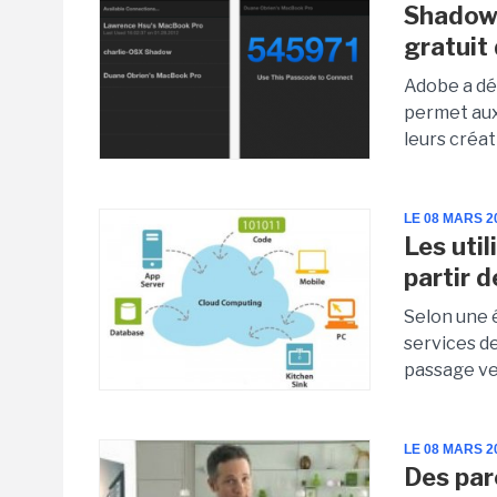
Shadow,
gratuit
Adobe a dé
permet aux
leurs créat
LE 08 MARS 2
Les util
partir 
Selon une é
services d
passage ver
LE 08 MARS 2
Des par