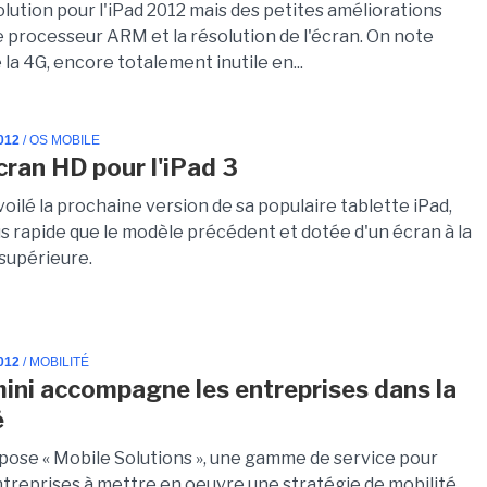
lution pour l'iPad 2012 mais des petites améliorations
e processeur ARM et la résolution de l'écran. On note
e la 4G, encore totalement inutile en...
012
/ OS MOBILE
cran HD pour l'iPad 3
oilé la prochaine version de sa populaire tablette iPad,
us rapide que le modèle précédent et dotée d'un écran à la
 supérieure.
012
/ MOBILITÉ
ni accompagne les entreprises dans la
é
opose « Mobile Solutions », une gamme de service pour
ntreprises à mettre en oeuvre une stratégie de mobilité.