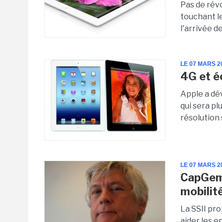
Pas de révo
touchant l
l'arrivée d
LE 07 MARS 2
4G et é
Apple a dév
qui sera pl
résolution
LE 07 MARS 2
CapGemi
mobilit
La SSII pr
aider les e