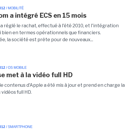
012
/ MOBILITÉ
m a intégré ECS en 15 mois
réglé le rachat, effectué à l'été 2010, et l'intégration
i bien en termes opérationnels que financiers.
e, la société est prête pour de nouveaux...
012
/ OS MOBILE
e met à la vidéo full HD
de contenus d'Apple a été mis à jour et prend en charge la
 vidéos full HD.
012
/ SMARTPHONE