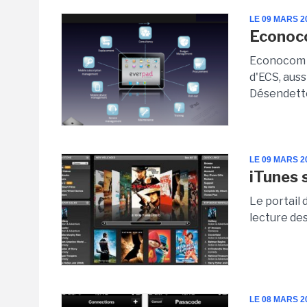
LE 09 MARS 2
Econoco
Econocom a 
d'ECS, auss
Désendetté
LE 09 MARS 2
iTunes s
Le portail 
lecture des
LE 08 MARS 2