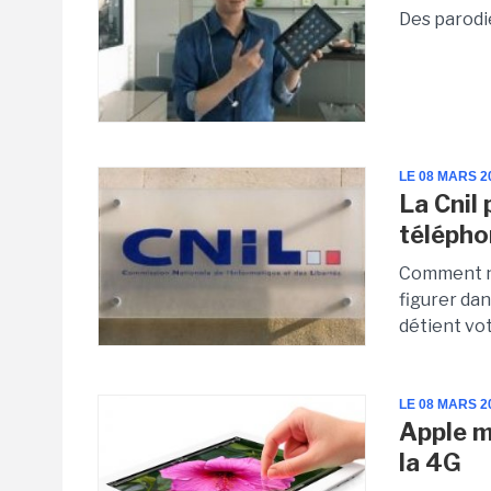
Des parodie
LE 08 MARS 2
La Cnil 
télépho
Comment ne
figurer da
détient vot
LE 08 MARS 2
Apple m
la 4G