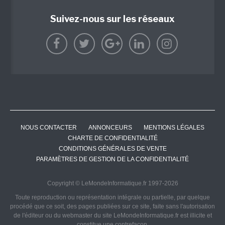
Suivez-nous sur les réseaux
NOUS CONTACTER
ANNONCEURS
MENTIONS LÉGALES
CHARTE DE CONFIDENTIALITÉ
CONDITIONS GÉNÉRALES DE VENTE
PARAMÈTRES DE GESTION DE LA CONFIDENTIALITÉ
Copyright © LeMondeInformatique.fr 1997-2026
Toute reproduction ou représentation intégrale ou partielle, par quelque
procédé que ce soit, des pages publiées sur ce site, faite sans l'autorisation
de l'éditeur ou du webmaster du site LeMondeInformatique.fr est illicite et
constitue une contrefaçon.