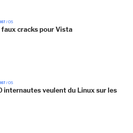
007
/ OS
t faux cracks pour Vista
007
/ OS
 internautes veulent du Linux sur les