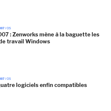
007
/ OS
007 : Zenworks mène à la baguette les
de travail Windows
007
/ OS
quatre logiciels enfin compatibles