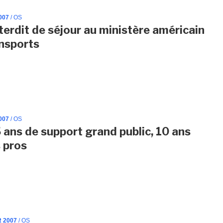
007
/ OS
nterdit de séjour au ministère américain
nsports
007
/ OS
5 ans de support grand public, 10 ans
s pros
R 2007
/ OS