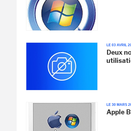
LE 03 AVRIL 2
Deux no
utilisat
LE 30 MARS 2
Apple B