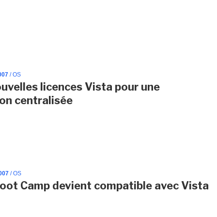
007
/ OS
uvelles licences Vista pour une
ion centralisée
007
/ OS
oot Camp devient compatible avec Vista