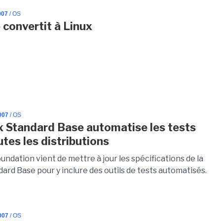
007
/ OS
 convertit à Linux
007
/ OS
x Standard Base automatise les tests
utes les distributions
undation vient de mettre à jour les spécifications de la
ard Base pour y inclure des outils de tests automatisés.
007
/ OS