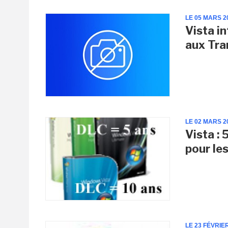
LE 05 MARS 2
Vista i
aux Tra
LE 02 MARS 2
Vista : 
pour le
LE 23 FÉVRIE