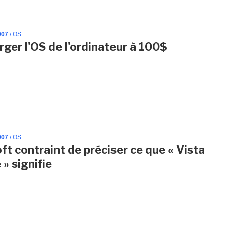
007
/ OS
rger l'OS de l'ordinateur à 100$
007
/ OS
ft contraint de préciser ce que « Vista
» signifie