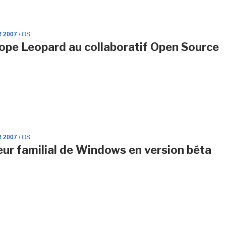
R 2007
/ OS
ope Leopard au collaboratif Open Source
R 2007
/ OS
eur familial de Windows en version béta