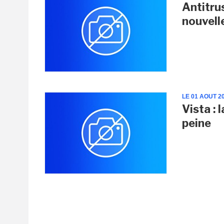
Antitru
nouvell
LE 01 AOUT 2
Vista : 
peine