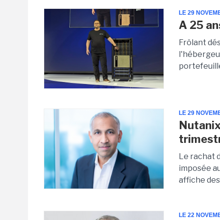
LE 29 NOVEM
A 25 an
Frôlant dés
l'hébergeu
portefeuill
LE 29 NOVEM
Nutanix
trimes
Le rachat 
imposée au
affiche des
LE 22 NOVEM