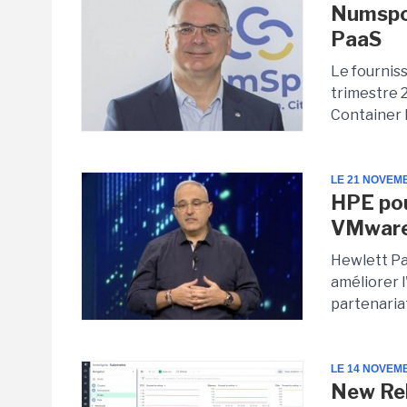
Numspot
PaaS
Le fournis
trimestre 
Container 
LE 21 NOVEM
HPE pou
VMware
Hewlett Pa
améliorer 
partenaria
LE 14 NOVEM
New Rel