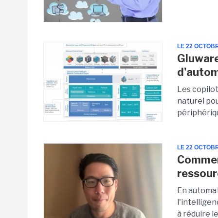
LE 22 OCTOB
Gluware
d'autom
Les copilo
naturel po
périphérique
LE 22 OCTOB
Commen
ressour
En automat
l'intellige
à réduire l