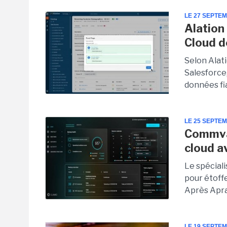
LE 27 SEPTE
Alation
Cloud d
Selon Alati
Salesforce,
données fia
LE 25 SEPTE
Commvau
cloud a
Le spécial
pour étoff
Après Apran
LE 19 SEPTE