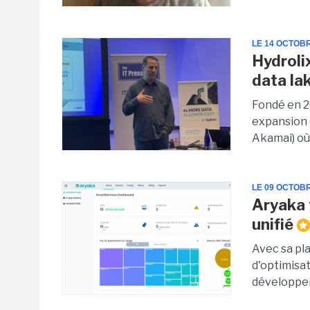
LE 14 OCTOB
Hydroli
data la
Fondé en 2
expansion d
Akamai) où 
LE 09 OCTOB
Aryaka 
unifié
Avec sa pl
d'optimisat
développem