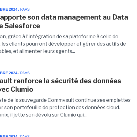
MBRE 2024
/ PAAS
 apporte son data management au Data
e Salesforce
on, grâce à l'intégration de sa plateforme à celle de
 les clients pourront développer et gérer des actifs de
bles, et alimenter leurs agents...
MBRE 2024
/ PAAS
lt renforce la sécurité des données
vec Clumio
iste de la sauvegarde Commvault continue ses emplettes
er son portefeuille de protection des données cloud.
ix, il jette son dévolu sur Clumio qui...
MBRE 2024
/ PAAS