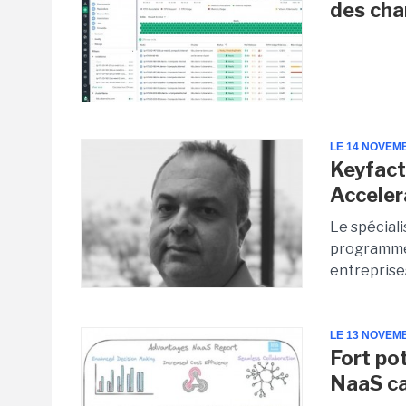
des cha
LE 14 NOVEM
Keyfact
Accele
Le spécial
programme 
entreprises
LE 13 NOVEM
Fort po
NaaS c