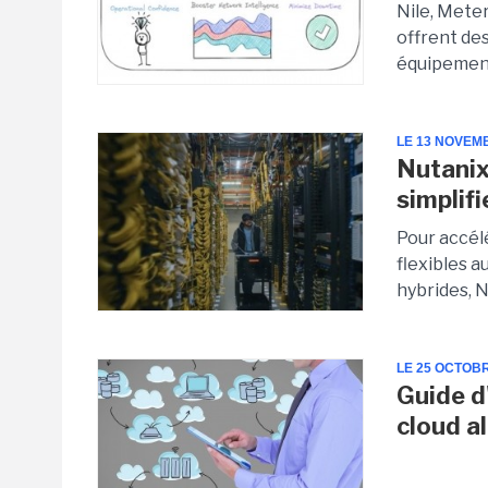
Nile, Meter
offrent de
équipements
LE 13 NOVEM
Nutanix
simplifi
Pour accélé
flexibles a
hybrides, 
LE 25 OCTOB
Guide d
cloud a