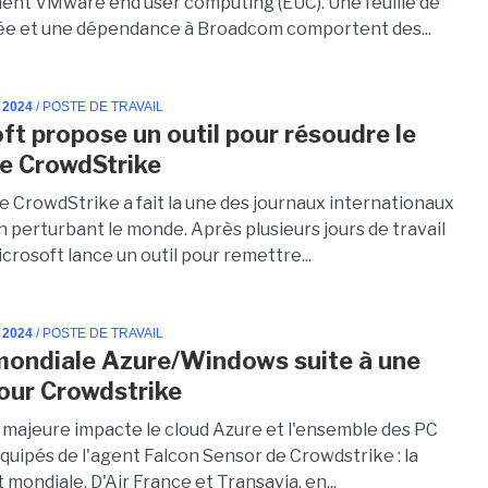
nt VMware end user computing (EUC). Une feuille de
tée et une dépendance à Broadcom comportent des...
 2024
/ POSTE DE TRAVAIL
ft propose un outil pour résoudre le
e CrowdStrike
e CrowdStrike a fait la une des journaux internationaux
 perturbant le monde. Après plusieurs jours de travail
rosoft lance un outil pour remettre...
 2024
/ POSTE DE TRAVAIL
ondiale Azure/Windows suite à une
jour Crowdstrike
majeure impacte le cloud Azure et l'ensemble des PC
uipés de l'agent Falcon Sensor de Crowdstrike : la
t mondiale. D'Air France et Transavia, en...