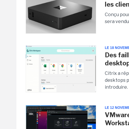
les clie
Conçu pour
sera vendu
LE 18 NOVEM
Des fail
deskto
Citrix a ré
desktops pe
introduire. 
LE 12 NOVEM
VMware 
Worksta