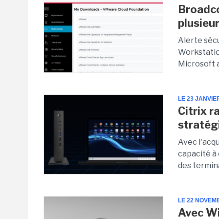
Broadco
plusieu
Alerte sécu
Workstation
Microsoft a
LE 23 JANVIE
Citrix 
stratég
Avec l'acqu
capacité à 
des termin
LE 22 NOVEM
Avec Wi