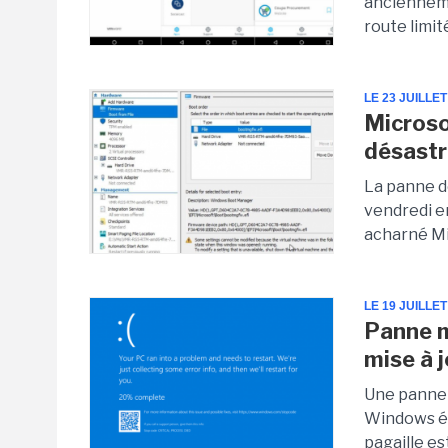
ancienneme
route limi
LE 23 JUILLET
Microso
désastr
La panne d
vendredi en
acharné Mic
LE 19 JUILLET
Panne m
mise à 
Une panne 
Windows éq
pagaille es