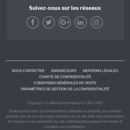
Suivez-nous sur les réseaux
NOUS CONTACTER
ANNONCEURS
MENTIONS LÉGALES
CHARTE DE CONFIDENTIALITÉ
CONDITIONS GÉNÉRALES DE VENTE
PARAMÈTRES DE GESTION DE LA CONFIDENTIALITÉ
Copyright © LeMondeInformatique.fr 1997-2026
Toute reproduction ou représentation intégrale ou partielle, par quelque
procédé que ce soit, des pages publiées sur ce site, faite sans l'autorisation
de l'éditeur ou du webmaster du site LeMondeInformatique.fr est illicite et
constitue une contrefaçon.