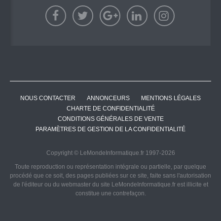
NOUS CONTACTER
ANNONCEURS
MENTIONS LÉGALES
CHARTE DE CONFIDENTIALITÉ
CONDITIONS GÉNÉRALES DE VENTE
PARAMÈTRES DE GESTION DE LA CONFIDENTIALITÉ
Copyright © LeMondeInformatique.fr 1997-2026
Toute reproduction ou représentation intégrale ou partielle, par quelque
procédé que ce soit, des pages publiées sur ce site, faite sans l'autorisation
de l'éditeur ou du webmaster du site LeMondeInformatique.fr est illicite et
constitue une contrefaçon.