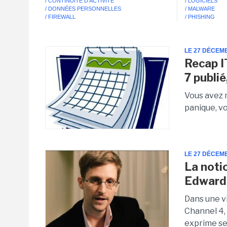
/ CONTINUITÉ D'ACTIVITÉ
/ LOGICIELS
/ DONNÉES PERSONNELLES
/ MALWARE
/ FIREWALL
/ PHISHING
LE 27 DÉCEM
Recap I
7 publi
Vous avez 
panique, vo
LE 27 DÉCEM
La noti
Edward
Dans une vi
Channel 4, 
exprime ses 