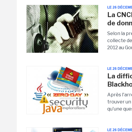
LE 26 DÉCEM
La CNCI
de donn
Selon la p
collecte d
2012 au Go
LE 26 DÉCEM
La diffi
Blackho
Après l'arr
trouver un 
qu'une ques
LE 26 DÉCEM