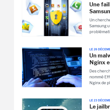
Une fai
Samsu
Un chercheu
Samsung ut
problémati
LE 26 DÉCEM
Un malw
Nginx e
Des cherch
nommé Effu
Nginx de plu
LE 23 DÉCEM
Le jailb