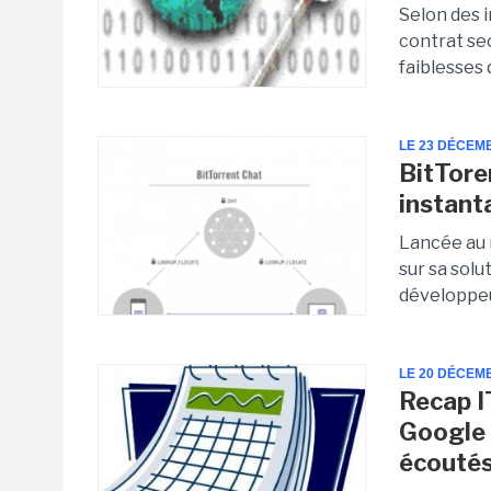
Selon des 
contrat se
faiblesses 
LE 23 DÉCEM
BitTore
instant
Lancée au 
sur sa sol
développeu
LE 20 DÉCEM
Recap I
Google 
écouté