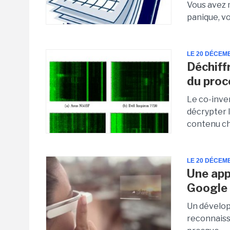
Vous avez 
panique, vo
LE 20 DÉCEM
Déchiff
du proc
Le co-inve
décrypter l
contenu ch
LE 20 DÉCEM
Une app
Google
Un dévelop
reconnaissa