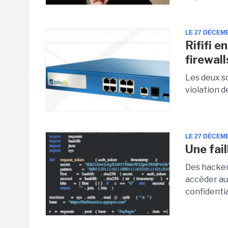
LE 27 DÉCEM
Rififi e
firewal
Les deux s
violation 
LE 27 DÉCEM
Une fai
Des hacker
accéder au
confidentia