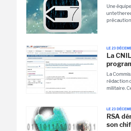
Une équipe 
untethered
précautions
LE 23 DÉCEM
La CNIL 
program
La Commiss
rédaction 
militaire. 
LE 23 DÉCEM
RSA dém
son chi