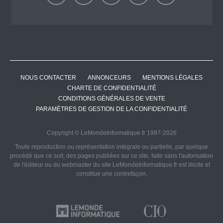
NOUS CONTACTER
ANNONCEURS
MENTIONS LÉGALES
CHARTE DE CONFIDENTIALITÉ
CONDITIONS GÉNÉRALES DE VENTE
PARAMÈTRES DE GESTION DE LA CONFIDENTIALITÉ
Copyright © LeMondeInformatique.fr 1997-2026
Toute reproduction ou représentation intégrale ou partielle, par quelque
procédé que ce soit, des pages publiées sur ce site, faite sans l'autorisation
de l'éditeur ou du webmaster du site LeMondeInformatique.fr est illicite et
constitue une contrefaçon.