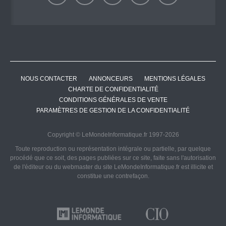
NOUS CONTACTER
ANNONCEURS
MENTIONS LÉGALES
CHARTE DE CONFIDENTIALITÉ
CONDITIONS GÉNÉRALES DE VENTE
PARAMÈTRES DE GESTION DE LA CONFIDENTIALITÉ
Copyright © LeMondeInformatique.fr 1997-2026
Toute reproduction ou représentation intégrale ou partielle, par quelque
procédé que ce soit, des pages publiées sur ce site, faite sans l'autorisation
de l'éditeur ou du webmaster du site LeMondeInformatique.fr est illicite et
constitue une contrefaçon.