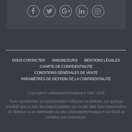
NOUS CONTACTER
ANNONCEURS
MENTIONS LÉGALES
CHARTE DE CONFIDENTIALITÉ
CONDITIONS GÉNÉRALES DE VENTE
PARAMÈTRES DE GESTION DE LA CONFIDENTIALITÉ
Copyright © LeMondeInformatique.fr 1997-2026
Toute reproduction ou représentation intégrale ou partielle, par quelque
procédé que ce soit, des pages publiées sur ce site, faite sans l'autorisation
de l'éditeur ou du webmaster du site LeMondeInformatique.fr est illicite et
constitue une contrefaçon.