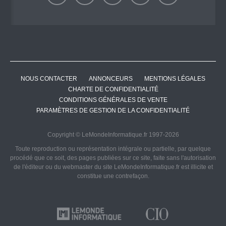
NOUS CONTACTER
ANNONCEURS
MENTIONS LÉGALES
CHARTE DE CONFIDENTIALITÉ
CONDITIONS GÉNÉRALES DE VENTE
PARAMÈTRES DE GESTION DE LA CONFIDENTIALITÉ
Copyright © LeMondeInformatique.fr 1997-2026
Toute reproduction ou représentation intégrale ou partielle, par quelque
procédé que ce soit, des pages publiées sur ce site, faite sans l'autorisation
de l'éditeur ou du webmaster du site LeMondeInformatique.fr est illicite et
constitue une contrefaçon.