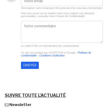
Renseignez votre email pour être prévenu d'un nouveau commentaire
Pour tout savoir sur la manière dont nous traitons vos données
personnelles, consultez notre
Charte de Confidentialité.
Le code HTML est interdit dans les commentaires
Ce site est protégé par reCAPTCHA et Google -
Politique de
confidentialité
-
Conditions d'utilisation
SUIVRE TOUTE L'ACTUALITÉ
Newsletter