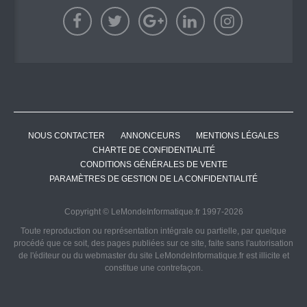
NOUS CONTACTER
ANNONCEURS
MENTIONS LÉGALES
CHARTE DE CONFIDENTIALITÉ
CONDITIONS GÉNÉRALES DE VENTE
PARAMÈTRES DE GESTION DE LA CONFIDENTIALITÉ
Copyright © LeMondeInformatique.fr 1997-2026
Toute reproduction ou représentation intégrale ou partielle, par quelque
procédé que ce soit, des pages publiées sur ce site, faite sans l'autorisation
de l'éditeur ou du webmaster du site LeMondeInformatique.fr est illicite et
constitue une contrefaçon.