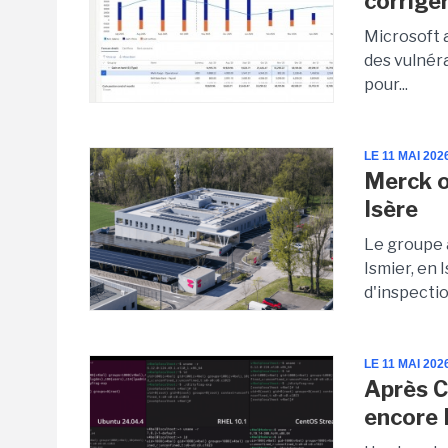
corrige
Microsoft a
des vulnéra
pour...
LE 11 MAI 202
Merck o
Isère
Le groupe a
Ismier, en 
d'inspectio
LE 11 MAI 202
Après Co
encore 