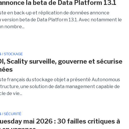
nnonce la beta de Data Platform 13.1
iste en back-up et réplication de données annonce
en version beta de Data Platform 13.1. Avec notamment le
un nombre...
6
/ STOCKAGE
, Scality surveille, gouverne et sécurise
nées
iste français du stockage objet a présenté Autonomous
structure, une solution de data management capable de
le de vie...
6
/ SÉCURITÉ
uesday mai 2026 : 30 failles critiques à