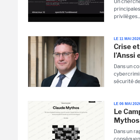
Un cherche
principales
privilèges..
LE 11 MAI 202
Crise et
l'Anssi
Dans un co
cybercrimin
sécurité de
LE 06 MAI 202
Le Camp
Mythos
Dans un ra
conséquenc