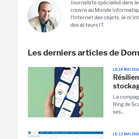
Journaliste spécialisé dans l
couvre au Monde Informatique 
l'Internet des objets. Je m'in
des acteurs IT.
Les derniers articles de Dom
LE 18 MAI 202
Résilien
stocka
La compagn
Ring de Sc
ses...
LE 13 MAI 202