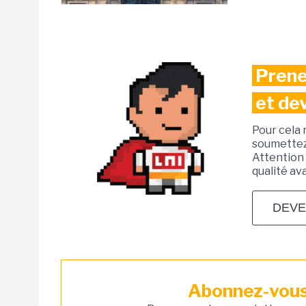
Prene
et de
Pour cela 
soumettez 
Attention 
qualité av
DEVE
Abonnez-vous 