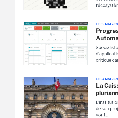
l'écosystèm
LE 05 MAI 202
Progres
Automa
Spécialist
d'applicati
critique dan
LE 04 MAI 202
La Cais
plurian
L'institutio
de son pro
vont...