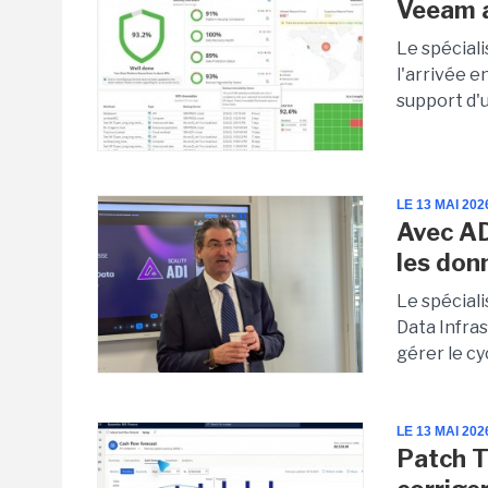
Veeam a
Le spécial
l'arrivée 
support d'
LE 13 MAI 202
Avec ADI
les don
Le spécial
Data Infra
gérer le cyc
LE 13 MAI 202
Patch T