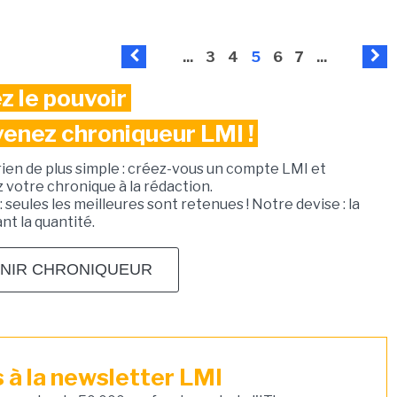
...
3
4
5
6
7
...
z le pouvoir
venez chroniqueur LMI !
rien de plus simple : créez-vous un compte LMI et
votre chronique à la rédaction.
: seules les meilleures sont retenues ! Notre devise : la
ant la quantité.
NIR CHRONIQUEUR
à la newsletter LMI