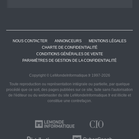
NOUS CONTACTER
ANNONCEURS
MENTIONS LÉGALES
CHARTE DE CONFIDENTIALITÉ
CONDITIONS GÉNÉRALES DE VENTE
PARAMÈTRES DE GESTION DE LA CONFIDENTIALITÉ
Copyright © LeMondeInformatique.fr 1997-2026
Toute reproduction ou représentation intégrale ou partielle, par quelque
procédé que ce soit, des pages publiées sur ce site, faite sans l'autorisation
de l'éditeur ou du webmaster du site LeMondeInformatique.fr est illicite et
constitue une contrefaçon.