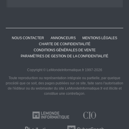
NOUS CONTACTER
ANNONCEURS
MENTIONS LÉGALES
CHARTE DE CONFIDENTIALITÉ
CONDITIONS GÉNÉRALES DE VENTE
PARAMÈTRES DE GESTION DE LA CONFIDENTIALITÉ
Copyright © LeMondeInformatique.fr 1997-2026
Toute reproduction ou représentation intégrale ou partielle, par quelque
procédé que ce soit, des pages publiées sur ce site, faite sans l'autorisation
de l'éditeur ou du webmaster du site LeMondeInformatique.fr est illicite et
constitue une contrefaçon.