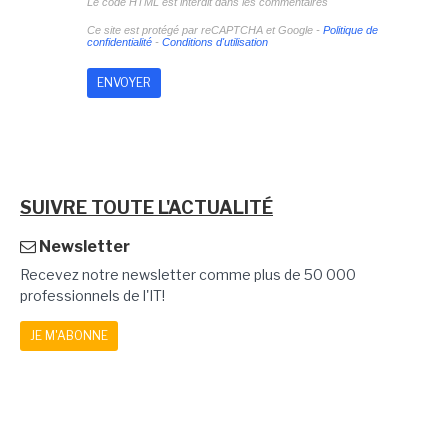
Le code HTML est interdit dans les commentaires
Ce site est protégé par reCAPTCHA et Google -
Politique de
confidentialité
-
Conditions d'utilisation
SUIVRE TOUTE L'ACTUALITÉ
Newsletter
Recevez notre newsletter comme plus de 50 000
professionnels de l'IT!
JE M'ABONNE