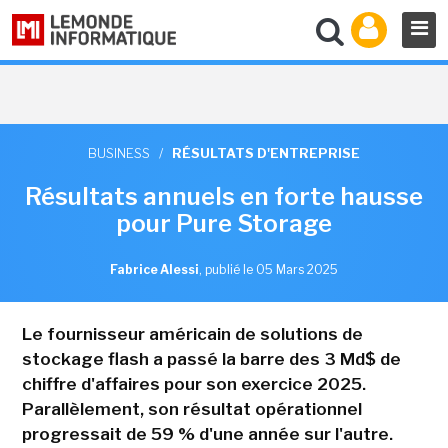
BUSINESS
/
RÉSULTATS D'ENTREPRISE
Résultats annuels en forte hausse
pour Pure Storage
Fabrice Alessi
,
publié le 05 Mars 2025
Le fournisseur américain de solutions de
stockage flash a passé la barre des 3 Md$ de
chiffre d'affaires pour son exercice 2025.
Parallèlement, son résultat opérationnel
progressait de 59 % d'une année sur l'autre.