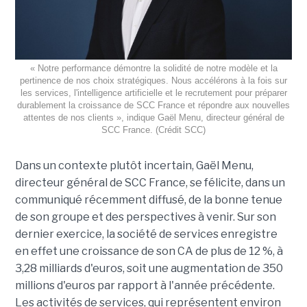
« Notre performance démontre la solidité de notre modèle et la
pertinence de nos choix stratégiques. Nous accélérons à la fois sur
les services, l'intelligence artificielle et le recrutement pour préparer
durablement la croissance de SCC France et répondre aux nouvelles
attentes de nos clients », indique Gaël Menu, directeur général de
SCC France. (Crédit SCC)
Dans un contexte plutôt incertain, Gaël Menu,
directeur général de SCC France, se félicite, dans un
communiqué récemment diffusé, de la bonne tenue
de son groupe et des perspectives à venir. Sur son
dernier exercice, la société de services enregistre
en effet une croissance de son CA de plus de 12 %, à
3,28 milliards d'euros, soit une augmentation de 350
millions d'euros par rapport à l'année précédente.
Les activités de services, qui représentent environ